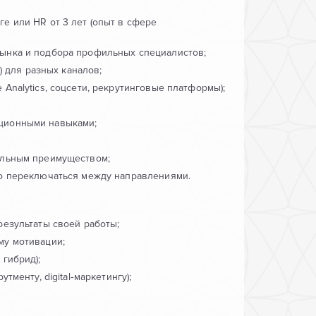
е или HR от 3 лет (опыт в сфере
рынка и подбора профильных специалистов;
) для разных каналов;
Analytics, соцсети, рекрутинговые платформы);
ционными навыками;
ельным преимуществом;
ро переключаться между направлениями.
результаты своей работы;
му мотивации;
 гибрид);
тменту, digital‑маркетингу);