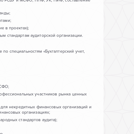
 по РСБУ и МСФО, НПФ, УК, ПИФ, составление
анды;
тами;
е в проектах);
ым стандартам аудиторской организации.
по специальностям «Бухгалтерский учет,
МСФО;
рофессиональных участников рынка ценных
а для некредитных финансовых организаций и
инансовых организациях;
ародных стандартов аудита);