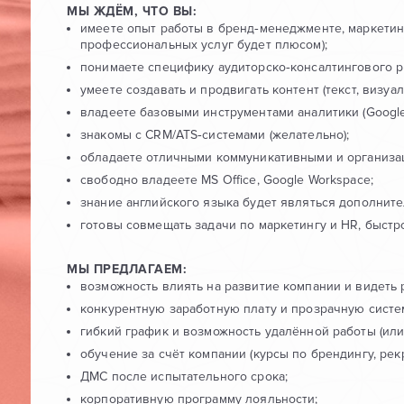
МЫ ЖДЁМ, ЧТО ВЫ:
имеете опыт работы в бренд‑менеджменте, маркетинг
профессиональных услуг будет плюсом);
понимаете специфику аудиторско‑консалтингового 
умеете создавать и продвигать контент (текст, визуал
владеете базовыми инструментами аналитики (Google 
знакомы с CRM/ATS‑системами (желательно);
обладаете отличными коммуникативными и организа
свободно владеете MS Office, Google Workspace;
знание английского языка будет являться дополнит
готовы совмещать задачи по маркетингу и HR, быст
МЫ ПРЕДЛАГАЕМ:
возможность влиять на развитие компании и видеть 
конкурентную заработную плату и прозрачную систе
гибкий график и возможность удалённой работы (или
обучение за счёт компании (курсы по брендингу, рекру
ДМС после испытательного срока;
корпоративную программу лояльности;