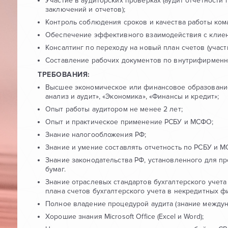
Участие в аудиторских проверках (аудит отчетности
заключений и отчетов);
Контроль соблюдения сроков и качества работы ком
Обеспечение эффективного взаимодействия с клиен
Консалтинг по переходу на новый план счетов (участи
Составление рабочих документов по внутрифирменн
ТРЕБОВАНИЯ:
Высшее экономическое или финансовое образование 
анализ и аудит», «Экономика», «Финансы и кредит»;
Опыт работы аудитором не менее 2 лет;
Опыт и практическое применение РСБУ и МСФО;
Знание налогообложения РФ;
Знание и умение составлять отчетность по РСБУ и 
Знание законодательства РФ, установленного для п
бумаг.
Знание отраслевых стандартов бухгалтерского учет
плана счетов бухгалтерского учета в некредитных ф
Полное владение процедурой аудита (знание междун
Хорошие знания Microsoft Office (Excel и Word);