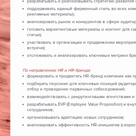
разрабатывать и реализовывать стратегию развития
поддерживать единый фирменный стиль во всех комму
рекламные материалы);
анализировать рынок и конкурентов в сфере аудитор
готовить маркетинговые материалы и контент для сай
статьи);
участвовать в организации и продвижении мероприя
встречи);
отслеживать и анализировать ключевые метрики брен
По направлению HR и HR‑бренда:
формировать и продвигать HR‑бренд компании как п
подбирать персонал для ключевых позиций (аудиторы
отбор и проведение первичных собеседований;
взаимодействовать с рекрутинговыми агентствами и
разрабатывать EVP (Employee Value Proposition) и 
сотрудников;
организовывать адаптацию новых сотрудников;
анализировать эффективность HR‑инициатив (скорост